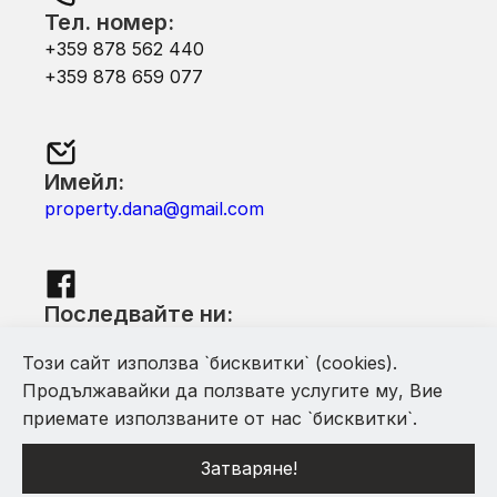
Тел. номер:
+359 878 562 440
+359 878 659 077
Имейл:
property.dana@gmail.com
Последвайте ни:
Facebook
Този сайт използва `бисквитки` (cookies).
Продължавайки да ползвате услугите му, Вие
приемате използваните от нас `бисквитки`.
Затваряне!
С помощта на Mythfinity