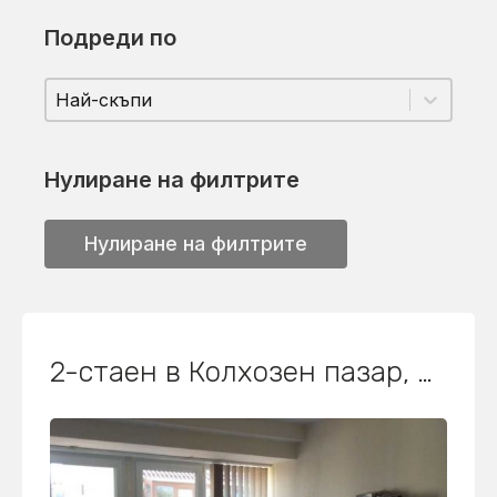
Подреди по
Подреди по
Подреди по
Подреди по
Най-скъпи
Нулиране на филтрите
Нулиране на филтрите
2-стаен в Колхозен пазар, Варна