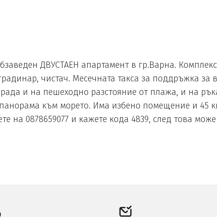
веден ДВУСТАЕН апартамент в гр.Варна. Комплексът,
радинар, чистач. Месечната такса за поддръжка за вс
града и на пешеходно разстояние от плажа, и на рък
панорама към морето. Има избено помещение и 45 кв.
те на 0878659077 и кажете кода 4839, след това може