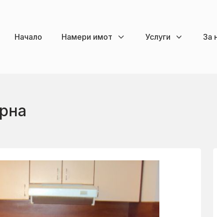
Начало
Намери имот
Услуги
За 
арна