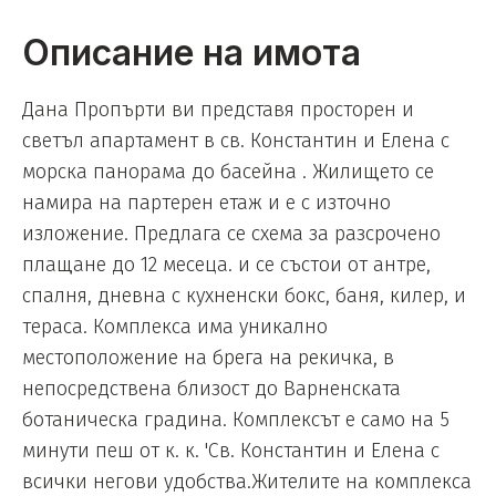
Описание на имота
Дана Пропърти ви представя просторен и
светъл апартамент в св. Константин и Елена с
морска панорама до басейна . Жилището се
намира на партерен етаж и е с източно
изложение. Предлага се схема за разсрочено
плащане до 12 месеца. и се състои от антре,
спалня, дневна с кухненски бокс, баня, килер, и
тераса. Комплекса има уникално
местоположение на брега на рекичка, в
непосредствена близост до Варненската
ботаническа градина. Комплексът е само на 5
минути пеш от к. к. 'Св. Константин и Елена с
всички негови удобства.Жителите на комплекса