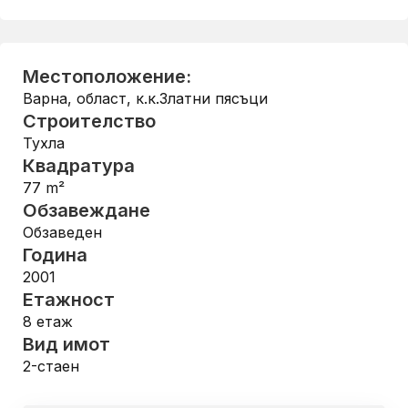
Местоположение:
Варна, област
,
к.к.Златни пясъци
Строителство
Тухла
Квадратура
77
m²
Обзавеждане
Обзаведен
Година
2001
Етажност
8
етаж
Вид имот
2-стаен