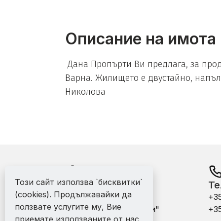
Описание на имота
Дана Пропърти Ви предлага, за прод
Варна. Жилището е двустайно, напълн
Николова
Този сайт използва `бисквитки`
Адрес:
Те
(cookies). Продължавайки да
офис - гр. Варна ул.
+3
ползвате услугите му, Вие
"Никола Михайловски"
+3
приемате използваните от нас