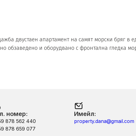
ажба двустаен апартамент на самят морски бряг в е
о обзаведено и оборудвано с фронтална гледка море.
л. номер:
Имейл:
59 878 562 440
property.dana@gmail.com
59 878 659 077