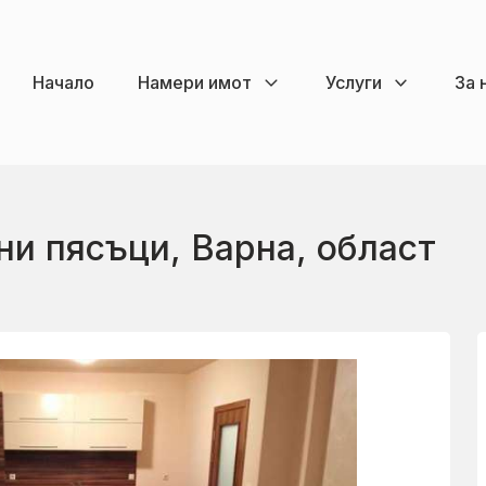
Начало
Намери имот
Услуги
За 
тни пясъци, Варна, област