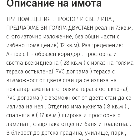
Описание на имота
ТРИ ПОМЕЩЕНИЯ , ПРОСТОР И СВЕТЛИНА ,
ПРЕДЛАГАМЕ ВИ ГОЛЯМ ДВУСТАЕН реални 73кв.м,
с югоизточно изложение, без общи части с
избено помещение( 12 кв.м). Разпределение:
Антре с Г - образен коридор , просторна и
светла всекидневна ( 28 кв.м ) с излаз на голяма
тераса остъклена( PVC дограма ) тераса с
възможност от двете стаи да се излиза на
нея апартамента е с голяма тераса остъклена(
PVC дограма ) с възможност от двете стаи да се
излиза на нея . Отделно има кухнята ( 8 кв.м ) ,
спалнята е ( 17 кв.м ) широка и просторна с
ламинат , също така отделни баня и тоалетна. .
В близост до детска градина, училище, парк ,