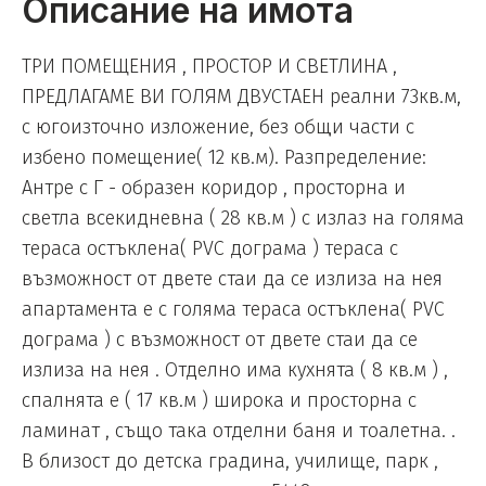
Описание на имота
ТРИ ПОМЕЩЕНИЯ , ПРОСТОР И СВЕТЛИНА ,
ПРЕДЛАГАМЕ ВИ ГОЛЯМ ДВУСТАЕН реални 73кв.м,
с югоизточно изложение, без общи части с
избено помещение( 12 кв.м). Разпределение:
Антре с Г - образен коридор , просторна и
светла всекидневна ( 28 кв.м ) с излаз на голяма
тераса остъклена( PVC дограма ) тераса с
възможност от двете стаи да се излиза на нея
апартамента е с голяма тераса остъклена( PVC
дограма ) с възможност от двете стаи да се
излиза на нея . Отделно има кухнята ( 8 кв.м ) ,
спалнята е ( 17 кв.м ) широка и просторна с
ламинат , също така отделни баня и тоалетна. .
В близост до детска градина, училище, парк ,