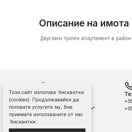
Описание на имота
Двустаен тухлен апартамент в район 
Този сайт използва `бисквитки`
Адрес:
Те
(cookies). Продължавайки да
офис - гр. Варна ул.
+3
ползвате услугите му, Вие
"Никола Михайловски"
+3
приемате използваните от нас
№4
`бисквитки`.