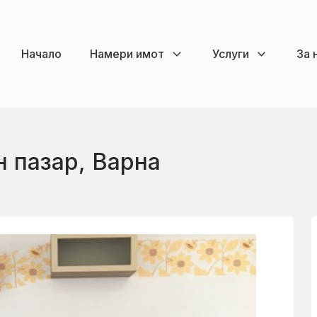
Начало
Намери имот
Услуги
За 
н пазар, Варна