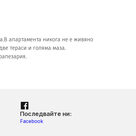
на.В апартамента никога не е живяно
две тераси и голяма маза.
трапезария.
Последвайте ни:
Facebook