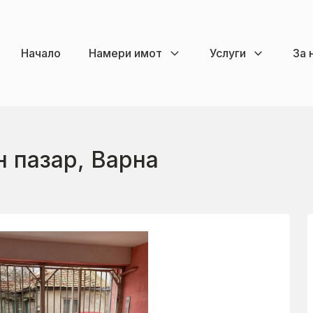
Начало
Намери имот
Услуги
За 
н пазар, Варна