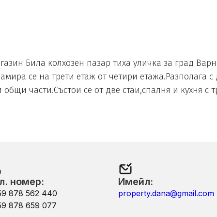
газин Била колхозен пазар тиха уличка за град Вар
мира се на трети етаж от четири етажа.Разполага с 
и общи части.Състои се от две стаи,спалня и кухня с 
л. номер:
Имейл:
59 878 562 440
property.dana@gmail.com
59 878 659 077