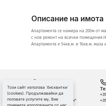
Описание на имота
Aпартамента се намира на 200м от ма
с нов ремонт на всички помещения.На
Апартамента е 54кв.м. и 16кв.м. маза 
Този сайт използва `бисквитки`
Адрес:
Те
(cookies). Продължавайки да
офис - гр. Варна ул.
+3
ползвате услугите му, Вие
"Никола Михайловски"
+3
приемате използваните от нас