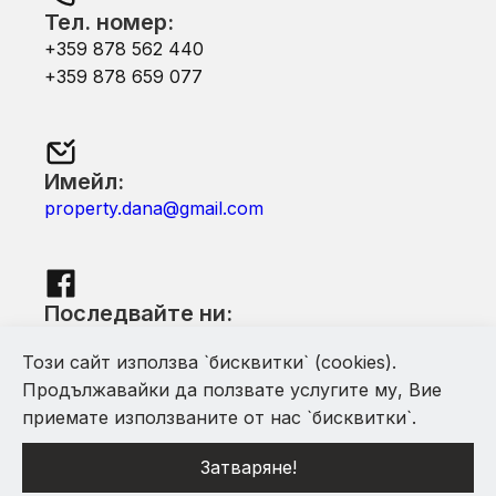
Тел. номер:
+359 878 562 440
+359 878 659 077
Имейл:
property.dana@gmail.com
Последвайте ни:
Facebook
Този сайт използва `бисквитки` (cookies).
Продължавайки да ползвате услугите му, Вие
приемате използваните от нас `бисквитки`.
Затваряне!
С помощта на Mythfinity