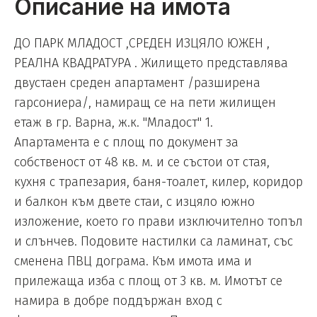
Описание на имота
ДО ПАРК МЛАДОСТ ,СРЕДЕН ИЗЦЯЛО ЮЖЕН ,
РЕАЛНА КВАДРАТУРА . Жилището представлява
двустаен среден апартамент /разширена
гарсониера/, намиращ се на пети жилищен
етаж в гр. Варна, ж.к. "Младост" 1.
Апартамента е с площ по документ за
собственост от 48 кв. м. и се състои от стая,
кухня с трапезария, баня-тоалет, килер, коридор
и балкон към двете стаи, с изцяло южно
изложение, което го прави изключително топъл
и слънчев. Подовите настилки са ламинат, със
сменена ПВЦ дограма. Към имота има и
прилежаща изба с площ от 3 кв. м. Имотът се
намира в добре поддържан вход с