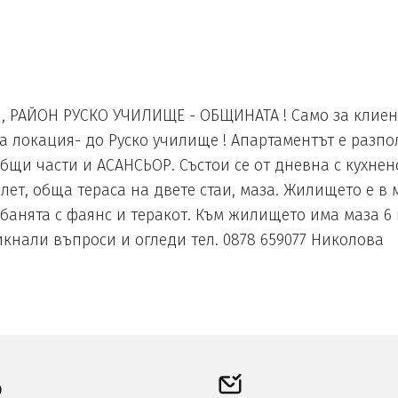
Н , РАЙОН РУСКО УЧИЛИЩЕ - ОБЩИНАТА ! Само за клие
а локация- до Руско училище ! Апартаментът е разпо
и части и АСАНСЬОР. Състои се от дневна с кухненск
лет, обща тераса на двете стаи, маза. Жилището е в
банята с фаянс и теракот. Към жилището има маза 6 к
кнали въпроси и огледи тел. 0878 659077 Николова