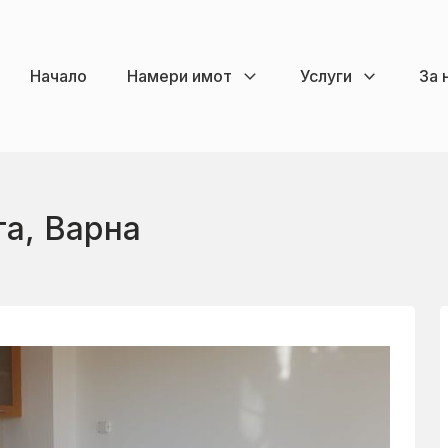
Начало
Намери имот
Услуги
За 
та, Варна