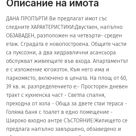
Описание на имота
ДАНА ПРОПЪРТИ Ви предлагат имот със
следните ХАРАКТЕРИСТИКИ:Двустаен, напълно
ОБЗАВАДЕН, разположен на четвърти- среден
етаж. Сградата е новопостроена. Общите части
са луксозни, а два хидравлични асансьора
обслужват живеещите във входа. Апартаментът
е с изложение югоизток. Към него има и
паркомясто, включено в цената. На площ от 60,
39 кв. м. разпределението е:- Просторен дневен
тракт с кухненска част - Светла спалня,
преходна от хола - Обща за двете стаи тераса -
Голяма баня с тоалет в едно помещение -
Широко входно антре СЪСТОЯНИЕ:Жилището се
предлага напълно завършено, обзаведено и