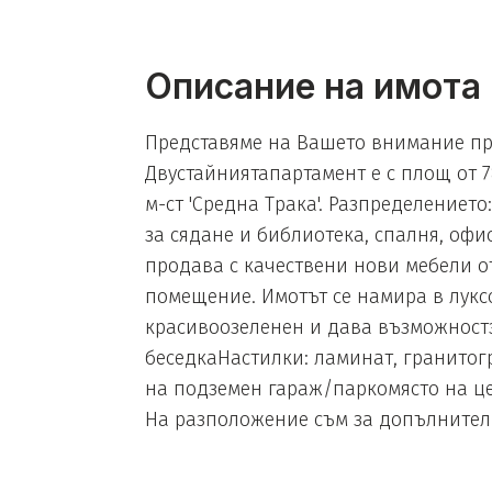
Описание на имота
Представяме на Вашето внимание пре
Двустайниятапартамент е с площ от 7
м-ст 'Средна Трака'. Разпределението
за сядане и библиотека, спалня, офи
продава с качествени нови мебели о
помещение. Имотът се намира в лукс
красивоозеленен и дава възможностз
беседкаНастилки: ламинат, гранитог
на подземен гараж/паркомясто на цен
На разположение съм за допълнителна