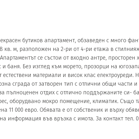
красен бутиков апартамент, обзаведен с много фан
8 кв. м, разположен на 2-ри от 4-ри етажа в стилни
:Апартаментът се състои от входно антре, просторен х
с и баня. Без изглед към морето, прозорци на югозап
т естествени материали и висок клас електроуреди.
озна сграда от затворен тип с отлични общи части и
а пълноценен отдих с отлично поддържаните си- ба
рес, оборудвано мокро помещение, климатик. Също т
а 11 000 евро. Обявата е от собственик и върху обя
 информация във връзка с имота. За контакт тел. 0