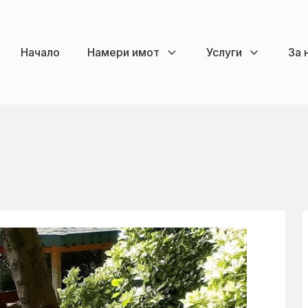
Начало
Намери имот
Услуги
За 