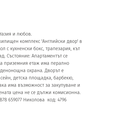
тазия и любов.
яжилищен комплекс 'Английски двор' в
ол с кухненски бокс, трапезария, кът
ад. Състояние: Апартаментът се
 На приземния етаж има перално
 денонощна охрана. Дворът е
сейн, детска площадка, барбекю,
ака има възможност за закупуване и
вената цена не се дължи комисионна.
878 659077 Николова код: 4796