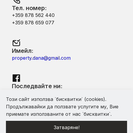
Тел. номер:
+359 878 562 440
+359 878 659 077
Имейл:
property.dana@gmail.com
Последвайте ни:
Facebook
Този сайт използва `бисквитки` (cookies).
Продължавайки да ползвате услугите му, Вие
приемате използваните от нас `бисквитки`.
Затваряне!
С помощта на Mythfinity