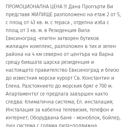
ПРОМОЦИОНАЛНА ЦЕНА !!! Дана Пропърти Ви
представя ЖИЛИЩЕ разположено на етаж 2 от 5,
с площ от 43 кв. м. с тераса , отделна изба с
площ от 3 кв. м. в Резиденция Вила
Евксиноград -елитен затворен бутиков
жилищен комплекс, разположен в тих и зелен
района на 4 км северно от центъра на Варна
срещу бившата царска резиденция и
настоящето правителство Евксиноград и близо
до известния морски курорт Св. Константин и
Елена. Разстоянието до морския бряг е 700 м.
Апартаментът се предлага завършен както
следва: Климатична система; Ел. инсталация;
Инсталация за кабелна телевизия, телефон и
интернет; Оборудвана баня - моноблок, бойлер,
душ система с голяма пита+подвижна