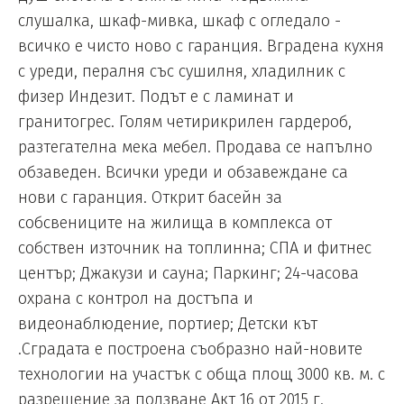
слушалка, шкаф-мивка, шкаф с огледало -
всичко е чисто ново с гаранция. Вградена кухня
с уреди, пералня със сушилня, хладилник с
физер Индезит. Подът е с ламинат и
гранитогрес. Голям четирикрилен гардероб,
разтегателна мека мебел. Продава се напълно
обзаведен. Всички уреди и обзавеждане са
нови с гаранция. Открит басейн за
собсвениците на жилища в комплекса от
собствен източник на топлинна; СПА и фитнес
център; Джакузи и сауна; Паркинг; 24-часова
охрана с контрол на достъпа и
видеонаблюдение, портиер; Детски кът
.Сградата е построена съобразно най-новите
технологии на участък с обща площ 3000 кв. м. с
разрешение за ползване Акт 16 от 2015 г.