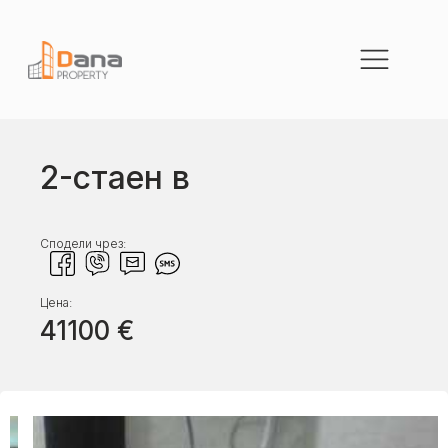
2-стаен в
Сподели чрез:
Цена:
41100
€