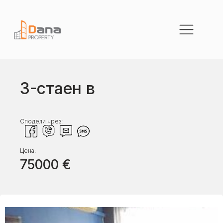
3-стаен в
Сподели чрез:
Цена:
75000
€