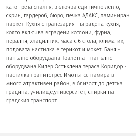
като трета спалня, включва единично легло,
скрин, гардероб, бюро, печка АДАКС, ламиниран
паркет. Кухня с трапезария - вградена кухня,
която включва вградени котлони, фурна,
пералня, хладилник, маса с 6 стола, климатик,
подовата настилка е терикот и мокет. Баня -
напълно оборудвана Тоалетна - напълно
оборудвана Килер Остъклена тераса Коридор -
настилка гранитогрес Имотът се намира в
много атрактивен район, в близост до детска
градина, училище,университет, спирки на
градския транспорт.