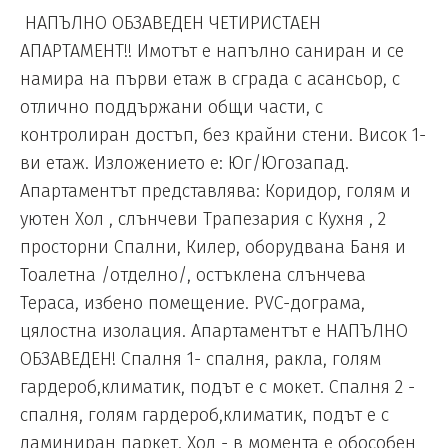
НАПЪЛНО ОБЗАВЕДЕН ЧЕТИРИСТАЕН
АПАРТАМЕНТ!! Имотът е напълно саниран и се
намира на първи етаж в сграда с асансьор, с
отлично поддържани общи части, с
контролиран достъп, без крайни стени. Висок 1-
ви етаж. Изложението е: Юг/Югозапад.
Апартаментът представлява: Коридор, голям и
уютен Хол , слънчеви Трапезария с Кухня , 2
просторни Спални, Килер, оборудвана Баня и
Тоалетна /отделно/, остъклена слънчева
Тераса, избено помещение. PVC-дограма,
цялостна изолация. Апартаментът е НАПЪЛНО
ОБЗАВЕДЕН! Спалня 1- спалня, ракла, голям
гардероб,климатик, подът е с мокет. Спалня 2 -
спалня, голям гардероб,климатик, подът е с
ламиниран паркет. Хол - в момента е обособен