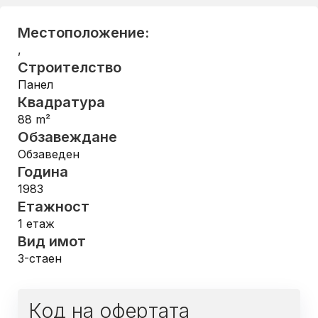
Местоположение:
,
Строителство
Панел
Квадратура
88
m²
Обзавеждане
Обзаведен
Година
1983
Етажност
1
етаж
Вид имот
3-стаен
Код на офертата