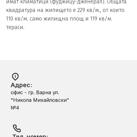
имат климатици (фуджицу-дженерал). Общата
квадратура на жилището е 229 кв/м., от които
110 кв/м. само жилищна площ и 119 кв/м.
тераси.
Адрес:
офис - гр. Варна ул.
"Никола Михайловски"
№4
Тел. номер: