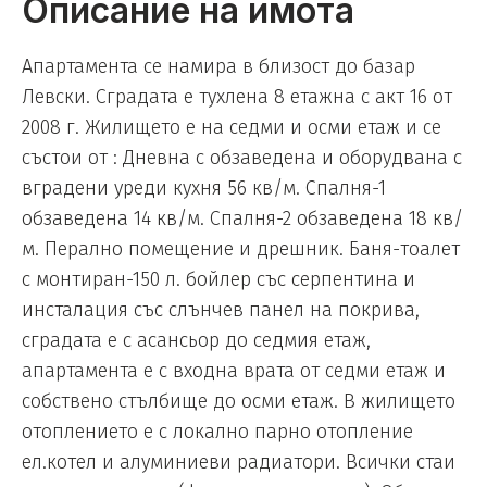
Описание на имота
Апартамента се намира в близост до базар
Левски. Сградата е тухлена 8 етажна с акт 16 от
2008 г. Жилището е на седми и осми етаж и се
състои от : Дневна с обзаведена и оборудвана с
вградени уреди кухня 56 кв/м. Спалня-1
обзаведена 14 кв/м. Спалня-2 обзаведена 18 кв/
м. Перално помещение и дрешник. Баня-тоалет
с монтиран-150 л. бойлер със серпентина и
инсталация със слънчев панел на покрива,
сградата е с асансьор до седмия етаж,
апартамента е с входна врата от седми етаж и
собствено стълбище до осми етаж. В жилището
отоплението е с локално парно отопление
ел.котел и алуминиеви радиатори. Всички стаи