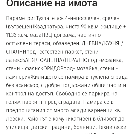
Описание на имота
Параметри: Тухла, етаж 4-непоследен, среден
(вътрешен)Квадратура: чиста 90 кв.м. жилище +
11.36кв.м. мазаПВЦ дограма, частично
остъклени тераси, обзаведен. ДНЕВНА/КУХНЯ /
СПАЛНИпод- естествен паркет, стени-
латексБАНЯ/ТОАЛЕТНА/ПЕРАЛНОпод -мозайка,
стени - фаянсКОРИДОРпод- мозайка, стени -
ламперияЖилището се намира в тухлена сграда
без асансьор, с добре подържани общи части и
контрол на достъп. Свободно се паркира на
голям паркинг пред сградата. Намира се в
предпочитания от много млади варненци кв.
Левски. Районът е комуникативен в близост до
училища, детски градини, болници, Технически