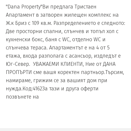
"Dana Property"Ви предлага Тристаен
Апартамент в затворен жилещен комплекс на
Ж.к Бриз с 109 кв.м. Разпределението е следното:
Две просторни спални, слънчев и топъл хол с
кухненски бокс, баня с WC, отделно WC и
слънчева тераса. Апартаментът е на 4 от 5
етажа, входа разполага с асансьор, издледът е
Юг-Север. УВАЖАЕМИ КЛИЕНТИ, Ние от ДАНА
ПРОПЪРТИ сме вашя коректен партньор.Търсим,
намираме, грижим се за вашият дом при
нужда.Код:4162За тази и друга оферти
позвънете на