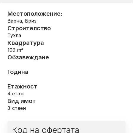
Местоположение:
Варна
,
Бриз
Строителство
Тухла
Квадратура
109
m²
Обзавеждане
Година
Етажност
4
етаж
Вид имот
3-стаен
Код на офертата