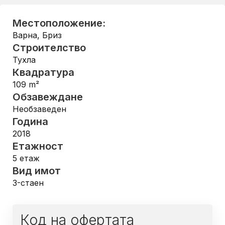
Местоположение:
Варна
,
Бриз
Строителство
Тухла
Квадратура
109
m²
Обзавеждане
Необзаведен
Година
2018
Етажност
5
етаж
Вид имот
3-стаен
Код на офертата