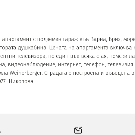
 апартамент с подземен гараж във Варна, Бриз, мор
 втората душкабина. Цената на апартамента включва 
гентни телевизора, по един във всяка стая, немски л
на, видеонаблюдение, интернет, телефон, телевизия.
хла Weinerberger. Сградага е построена и въведена в
59077 Николова