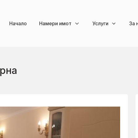
Начало
Намери имот
Услуги
За 
арна