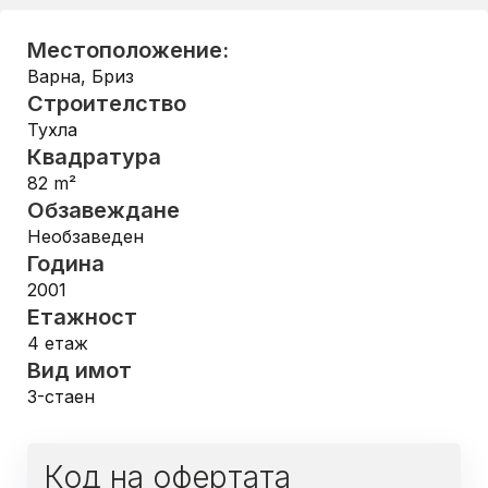
Местоположение:
Варна
,
Бриз
Строителство
Тухла
Квадратура
82
m²
Обзавеждане
Необзаведен
Година
2001
Етажност
4
етаж
Вид имот
3-стаен
Код на офертата