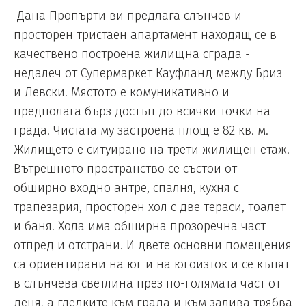
Дана Пропърти ви предлага слънчев и
просторен тристаен апартамент находящ се в
качествено построена жилищна сграда -
недалеч от Супермаркет Кауфланд между Бриз
и Левски. Мястото е комуникативно и
предполага бърз достъп до всички точки на
града. Чистата му застроена площ е 82 кв. м.
Жилището е ситуирано на трети жилищен етаж.
Вътрешното пространство се състои от
обширно входно антре, спалня, кухня с
трапезария, просторен хол с две тераси, тоалет
и баня. Хола има обширна прозоречна част
отпред и отстрани. И двете основни помещения
са ориентирани на юг и на югоизток и се къпят
в слънчева светлина през по-голямата част от
деня, а гледките към града и към залива трябва