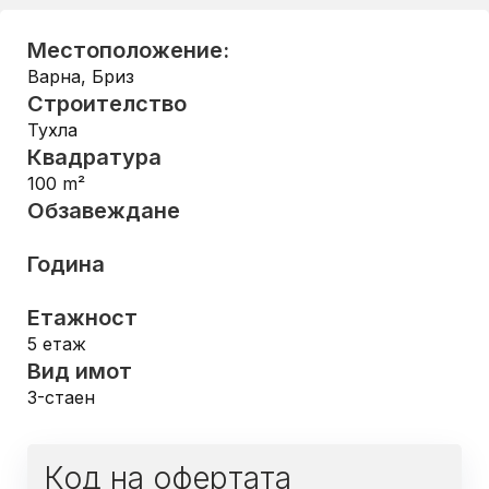
Местоположение:
Варна
,
Бриз
Строителство
Тухла
Квадратура
100
m²
Обзавеждане
Година
Етажност
5
етаж
Вид имот
3-стаен
Код на офертата