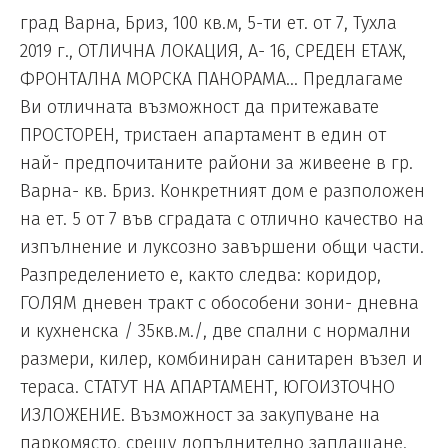
град Варна, Бриз, 100 кв.м, 5-ти ет. от 7, Тухла
2019 г., OTЛИЧНА ЛОКАЦИЯ, А- 16, СРЕДЕН ЕТАЖ,
ФРОНТАЛНА МОРСКА ПАНОРАМА... Предлагаме
Ви отличната възможност да притежавате
ПРОСТОРЕН, тристаен апартамент в един от
най- предпочитаните райони за живеене в гр.
Варна- кв. Бриз. Конкретният дом е разположен
на ет. 5 от 7 във сградата с отлично качество на
изпълнение и луксозно завършени общи части.
Разпределението е, както следва: коридор,
ГОЛЯМ дневен тракт с обособени зони- дневна
и кухненска / 35кв.м./, две спални с нормални
размери, килер, комбиниран санитарен възел и
тераса. СТАТУТ НА АПАРТАМЕНТ, ЮГОИЗТОЧНО
ИЗЛОЖЕНИЕ. Възможност за закупуване на
паркомясто, срещу допълнително заплащане.