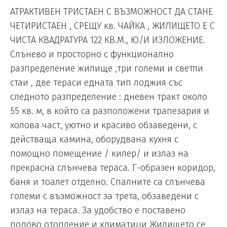
АТРАКТИВЕН ТРИСТАЕН С ВЪЗМОЖНОСТ ДА СТАНЕ
ЧЕТИРИСТАЕН , СРЕЩУ кв. ЧАЙКА , ЖИЛИЩЕТО Е С
ЧИСТА КВАДРАТУРА 122 КВ.М., Ю/И ИЗЛОЖЕНИЕ.
Слънево и просторно с функционално
разпределение жилище ,три големи и светли
стаи , две тераси едната тип лоджия със
следното разпределение : дневен тракт около
55 кв. м, в който са разположени трапезария и
холова част, уютно и красиво обзаведени, с
действаща камина, оборудвана кухня с
помощно помещение / килер/ и излаз на
прекрасна слънчева тераса. Г-образен коридор,
баня и тоалет отделно. Спалните са слънчева
големи с възможност за трета, обзаведени с
излаз на тераса. За удобство е поставено
подово отопление и климатици Жилището се