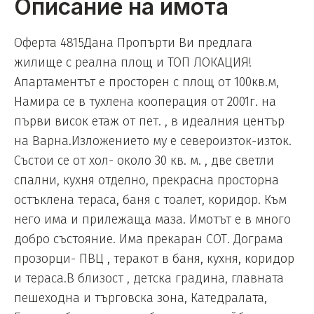
Описание на имота
Оферта 4815Дана Пропърти Ви предлага
жилище с реална площ и ТОП ЛОКАЦИЯ!
Апартаментът е просторен с площ от 100кв.м,
Намира се в тухлена кооперация от 2001г. на
първи висок етаж от пет. , в идеалния център
на Варна.Изложението му е североизток-изток.
Състои се от хол- около 30 кв. м. , две светли
спални, кухня отделно, прекрасна просторна
остъклена тераса, баня с тоалет, коридор. Към
него има и прилежаща маза. Имотът е в много
добро състояние. Има прекаран СОТ. Дограма
прозорци- ПВЦ , теракот в баня, кухня, коридор
и тераса.В близост , детска градина, главната
пешеходна и търговска зона, Катедралата,