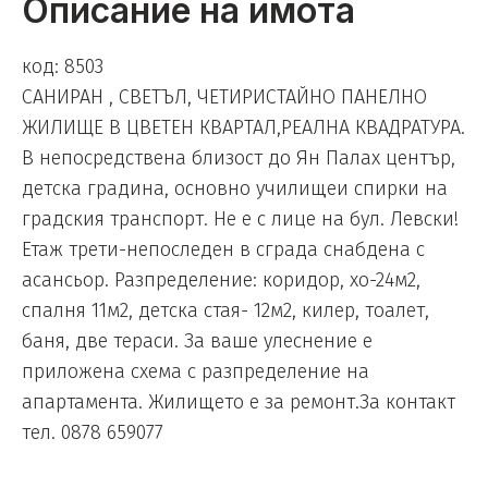
Описание на имота
код: 8503
САНИРАН , СВЕТЪЛ, ЧЕТИРИСТАЙНО ПАНЕЛНО
ЖИЛИЩЕ В ЦВЕТЕН КВАРТАЛ,РЕАЛНА КВАДРАТУРА.
В непосредствена близост до Ян Палах център,
детска градина, основно училищеи спирки на
градския транспорт. Не е с лице на бул. Левски!
Етаж трети-непоследен в сграда снабдена с
асансьор. Разпределение: коридор, хо-24м2,
спалня 11м2, детска стая- 12м2, килер, тоалет,
баня, две тераси. За ваше улеснение е
приложена схема с разпределение на
апартамента. Жилището е за ремонт.За контакт
тел. 0878 659077