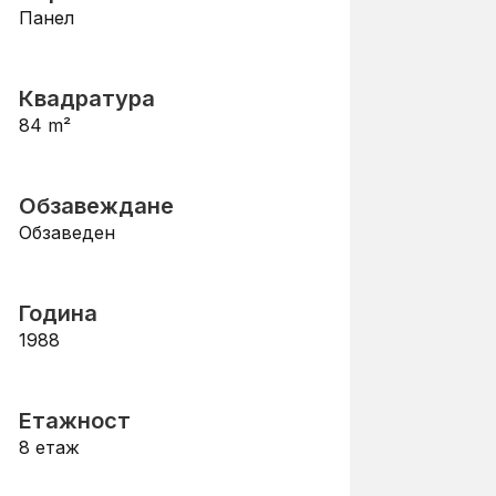
Панел
Квадратура
84
m²
Обзавеждане
Обзаведен
Година
1988
Етажност
8
етаж