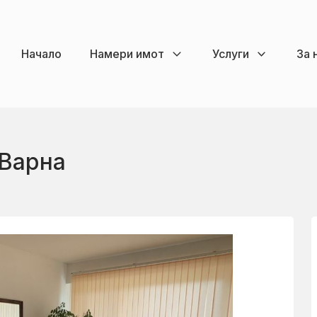
Начало
Намери имот
Услуги
За 
 Варна