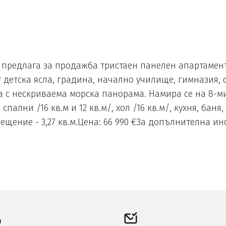
редлага за продажба тристаен панелен апартамент 
детска ясла, градина, начално училище, гимназия, су
 с нескриваема морска панорама. Намира се на 8-ми
пални /16 кв.м и 12 кв.м/, хол /16 кв.м/, кухня, бан
ение - 3,27 кв.м.Цена: 66 990 €За допълнителна и