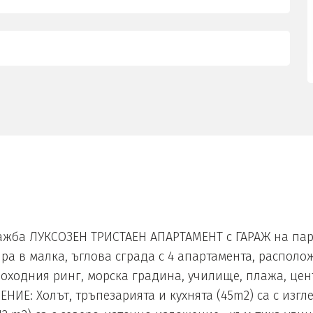
ажба ЛУКСОЗЕН ТРИСТАЕН АПАРТАМЕНТ с ГАРАЖ на пар
а в малка, ъглова сграда с 4 апартамента, располож
шоходния ринг, морска градина, училище, плажа, це
ЕНИЕ: Холът, тръпезарията и кухнята (45m2) са с изг