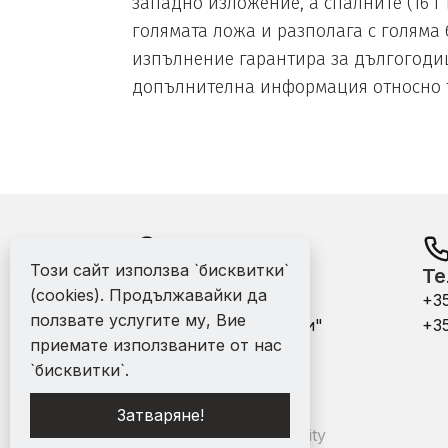
западно изложение, а спалните (16 i 
голямата ложа и разполага с голяма 
изпълнение гарантира за дългогодиш
допълнителна информация относно та
Този сайт използва `бисквитки`
Адрес:
Те
(cookies). Продължавайки да
офис - гр. Варна ул.
+3
ползвате услугите му, Вие
"Никола Михайловски"
+3
приемате използваните от нас
№4
`бисквитки`.
Затваряне!
С помощта на Mythfinity