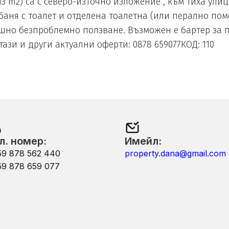
13 m2) са с северо-източно изложение , към тиха ули
баня с тоалет и отделена тоалетна (или перално пом
но безпроблемно ползване. Възможен е бартер за п
зи и други актуални оферти: 0878 659077КОД: 110
л. номер:
Имейл:
59 878 562 440
property.dana@gmail.com
59 878 659 077