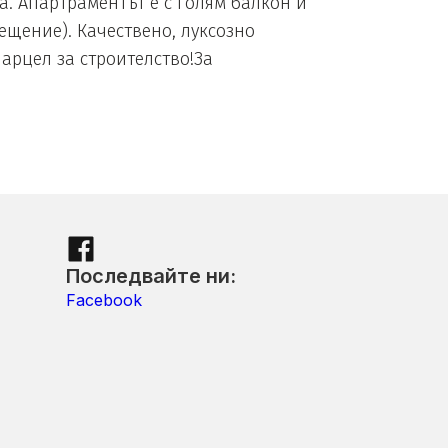
ца. Апартраментът е с голям балкон и
ещение). Качествено, луксозно
арцел за строителство!За
Последвайте ни:
Facebook