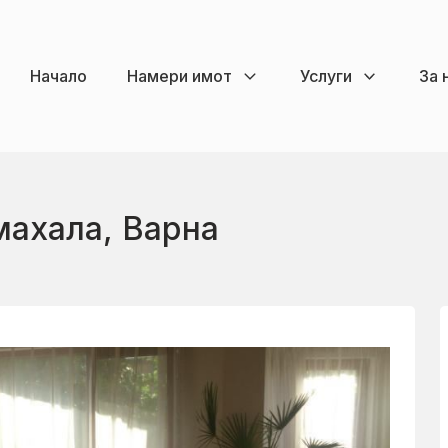
Начало
Намери имот
Услуги
За 
махала, Варна