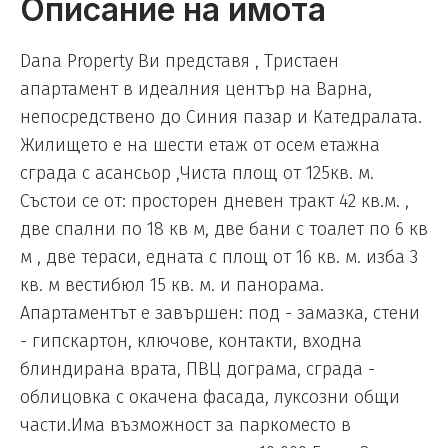
Описание на имота
Dana Property Ви представя , Тристаен
апартамент в идеалния център на Варна,
непосредствено до Синия пазар и Катедралата.
Жилището е на шести етаж от осем етажна
сграда с асансьор ,Чиста площ от 125кв. м.
Състои се от: просторен дневен тракт 42 кв.м. ,
две спални по 18 кв м, две бани с тоалет по 6 кв
м , две тераси, едната с площ от 16 кв. м. изба 3
кв. м вестибюл 15 кв. м. и панорама.
Апартаментът е завършен: под - замазка, стени
- гипскартон, ключове, контакти, входна
блиндирана врата, ПВЦ дограма, сграда -
облицовка с окачена фасада, луксозни общи
части.Има възможност за паркоместо в