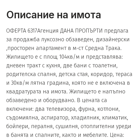
Описание на имота
ОФЕРТА 6317Агенция ДАНА ПРОПЪРТИ предлага
за продажба луксозно обзаведен, дизайнерски
,просторен апартамент в м-ст Средна Трака.
Жилището е с площ 104кв/м и представлява:
дневен тракт с кухня, две бани с тоалетни,
родителска спалня, детска стая, коридор, тераса
и 30кв/м лятна градина, която не е включена в
квадратурата на имота. Жилището е напълно
обзаведено и оборудвано. В цената са
включени: два телевизора, фурна, котлони,
съдомиялна, аспиратор, хладилник, климатик,
бойлери, пералня, сушилня, отоплителни уреди
в банята и спалните, както и мебелите. Цена: