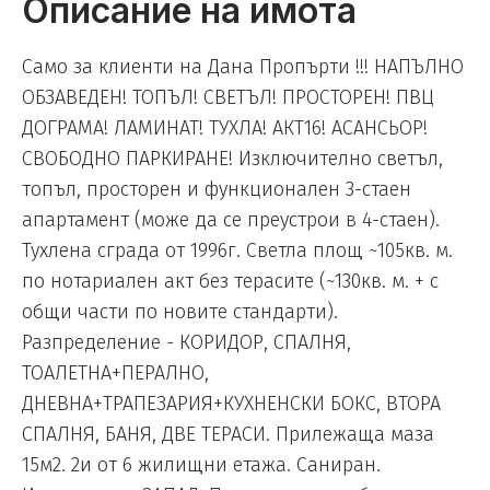
Описание на имота
Само за клиенти на Дана Пропърти !!! НАПЪЛНО
ОБЗАВЕДЕН! ТОПЪЛ! СВЕТЪЛ! ПРОСТОРЕН! ПВЦ
ДОГРАМА! ЛАМИНАТ! ТУХЛА! АКТ16! АСАНСЬОР!
СВОБОДНО ПАРКИРАНЕ! Изключително светъл,
топъл, просторен и функционален 3-стаен
апартамент (може да се преустрои в 4-стаен).
Тухлена сграда от 1996г. Светла площ ~105кв. м.
по нотариален акт без терасите (~130кв. м. + с
общи части по новите стандарти).
Разпределение - КОРИДОР, СПАЛНЯ,
ТОАЛЕТНА+ПЕРАЛНО,
ДНЕВНА+ТРАПЕЗАРИЯ+КУХНЕНСКИ БОКС, ВТОРА
СПАЛНЯ, БАНЯ, ДВЕ ТЕРАСИ. Прилежаща маза
15м2. 2и от 6 жилищни етажа. Саниран.