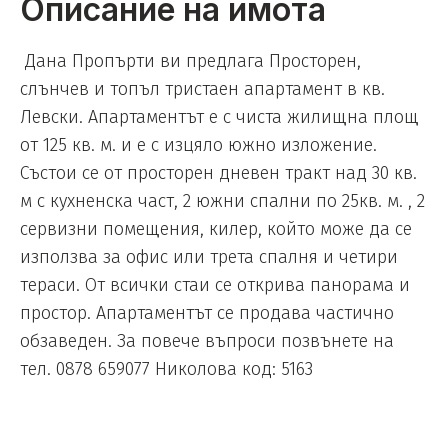
Описание на имота
Дана Пропърти ви предлага Просторен,
слънчев и топъл тристаен апартамент в кв.
Левски. Апартаментът е с чиста жилищна площ
от 125 кв. м. и е с изцяло южно изложение.
Състои се от просторен дневен тракт над 30 кв.
м с кухненска част, 2 южни спални по 25кв. м. , 2
сервизни помещения, килер, който може да се
използва за офис или трета спалня и четири
тераси. От всички стаи се открива панорама и
простор. Апартаментът се продава частично
обзаведен. За повече въпроси позвънете на
тел. 0878 659077 Николова код: 5163