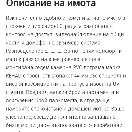
Описание на имота
Изключително удобно и комуникативно място в
спокоен и тих район! Сградата разполага с
контрол на достъп, видеонаблюдение на общи
части и домофонна звънчева система.
Разпределение :................За по-голям комфорт и
малък разход на електроенергия ще е
монтирана седем камерна PVC дограма марка
REHAU с троен стъклопакет 44 мм със специални
високи коефициенти на пропускливост на UV
лъчите. Предвид малкия брой апартаменти и
осигурения брой паркоместа, в сграда ще
намерите спокойствие и домашен уют! За Ваше
улеснение, срещу допълнително заплащане
бихте могли да се възползвате от:- изработени