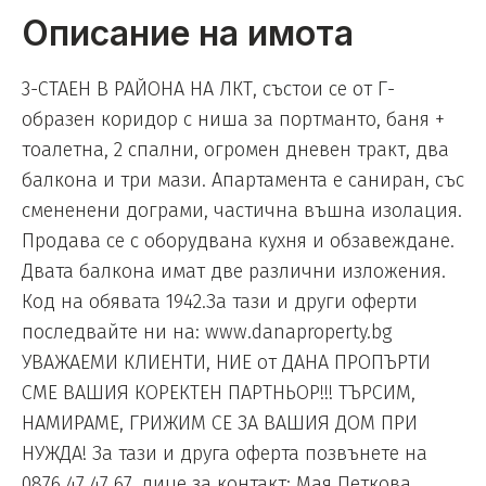
Описание на имота
3-СТАЕН В РАЙОНА НА ЛКТ, състои се от Г-
образен коридор с ниша за портманто, баня +
тоалетна, 2 спални, огромен дневен тракт, два
балкона и три мази. Апартамента е саниран, със
смененени дограми, частична въшна изолация.
Продава се с оборудвана кухня и обзавеждане.
Двата балкона имат две различни изложения.
Код на обявата 1942.За тази и други оферти
последвайте ни на: www.danaproperty.bg
УВАЖАЕМИ КЛИЕНТИ, НИЕ от ДАНА ПРОПЪРТИ
СМЕ ВАШИЯ КОРЕКТЕН ПАРТНЬОР!!! ТЪРСИМ,
НАМИРАМЕ, ГРИЖИМ СЕ ЗА ВАШИЯ ДОМ ПРИ
НУЖДА! За тази и друга оферта позвънете на
0876 47 47 67, лице за контакт: Мая Петкова.