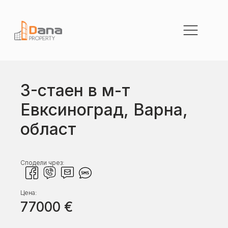
3-стаен в м-т
Евксиноград, Варна,
област
Сподели чрез:
Цена:
77000
€