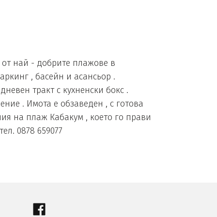
от най - добрите плажове в
аркинг , басейн и асансьор .
 дневен тракт с кухненски бокс .
ие . Имота е обзаведен , с готова
ния на плаж Кабакум , което го прави
ел. 0878 659077