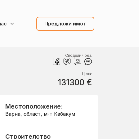
нас
Предложи имот
Сподели чрез:
Цена:
131300
€
Местоположение:
Варна, област
,
м-т Кабакум
Строителство