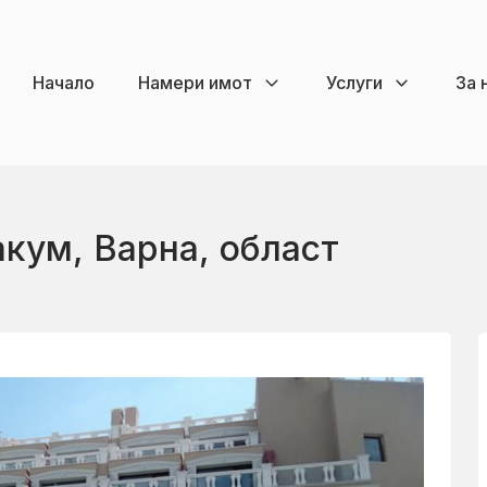
Начало
Намери имот
Услуги
За 
акум, Варна, област