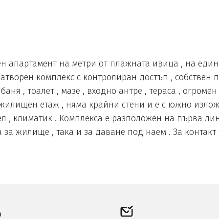
 апартамент на метри от плажната ивица , на един 
затворен комплекс с контролиран достъп , собствен п
баня , тоалет , мазе , входно антре , тераса , огромен
илищен етаж , няма крайни стени и е с южно изложен
бел , климатик . Комплекса е разположен на първа ли
за жилище , така и за даване под наем . За контакт т