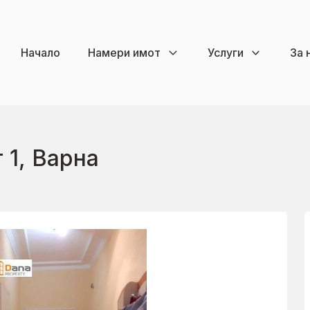
Начало
Намери имот
Услуги
За 
 1, Варна