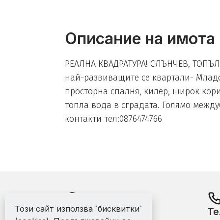
Описание на имота
РЕАЛНА КВАДРАТУРА! СЛЪНЧЕВ, ТОПЪЛ,
най-развиващите се квартали- Младост
просторна спалня, килер, широк кор
топла вода в сградата. Голямо межд
контакти тел:0876474766
Този сайт използва `бисквитки`
Адрес:
Те