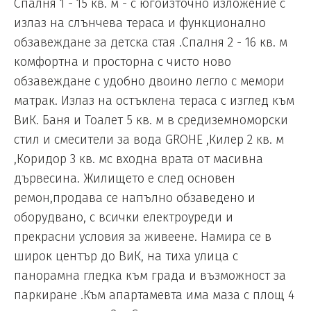
Спалня 1 - 15 кв. м - с югоизточно изложение с
излаз на слънчева тераса и функционално
обзавеждане за детска стая .Спалня 2 - 16 кв. м
комфортна и просторна с чисто ново
обзавеждане с удобно двоино легло с мемори
матрак. Излаз на остъклена тераса с изглед към
ВиК. Баня и Тоалет 5 кв. м в средиземноморски
стил и смесители за вода GROHE ,Килер 2 кв. м
,Коридор 3 кв. мс входна врата от масивна
дървесина. Жилището е след основен
ремон,продава се напълно обзаведено и
оборудвано, с всички електроуреди и
прекрасни условия за живеене. Намира се в
широк център до ВиК, на тиха улица с
панорамна гледка към града и възможност за
паркиране .Към апартамевта има маза с площ 4