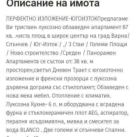
Описание на имота
ПЕРФЕКТНО ИЗЛОЖЕНИЕ-ЮГОИЗТОКПредлагаме
Ви тристаен луксозно обзаведен апартамент 87
кв. .чиста площ в широк център на град Варна/
Слънчев / Юг-Изток / ,/ 3 Стаи / Големи Площи
/ Ново строителство /Среден / Панорамен
Апартамента се състои от: 38 кв. м
просторен,светъл Дневен Тракт с югоизточно
изложение и френски прозорци с луксозна
дървена дограма със стъклопакет; Обзаведен с
нова мека мебел. Отопление с климатик.
Луксозна Кухня- 6 л. м оборудвана с вградена
фурна и стъклокерамичен плот AEG, аспиратор,
пералня исъдомиялна, мивка и смесител за
вода BLANCO . Две големи и слънчеви Спални.