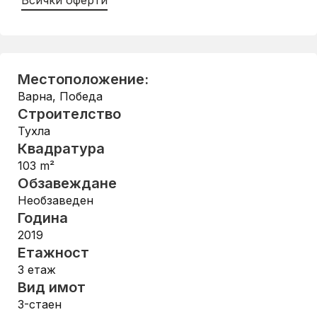
Всички оферти
Местоположение:
Варна
,
Победа
Строителство
Тухла
Квадратура
103
m²
Обзавеждане
Необзаведен
Година
2019
Етажност
3
етаж
Вид имот
3-стаен