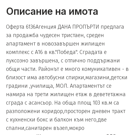
Описание на имота
Оферта 6136Агенция ДАНА ПРОПЪРТИ предлага
за продажба чудесен тристаен, среден
апартамент в новозавършен жилищен
комплекс с А16 в кв."Победа". Сградата е
луксозно завършена, с отлично поддържани
общи части. Районът е много комуникативен - в
близост има автобусни спирки,магазини,детски
градини ,училища, МОЛ. Апартаментът се
намира на трети жилищен етаж в девететажна
сграда с асансьор. На обща площ 103 кв.м са
разположени коридор,просторен дневен тракт
с кухненски бокс и балкон към него,две
спални,санитарен възел,мокро