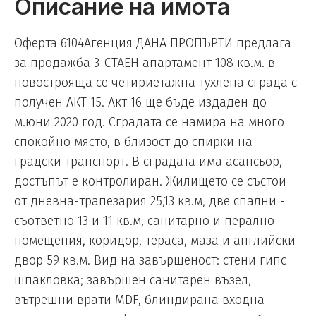
Описание на имота
Оферта 6104Агенция ДАНА ПРОПЪРТИ предлага
за продажба 3-СТАЕН апартамент 108 кв.м. в
новострояща се четириетажна тухлена сграда с
получен АКТ 15. Акт 16 ще бъде издаден до
м.юни 2020 год. Сградата се намира на много
спокойно място, в близост до спирки на
градски транспорт. В сградата има асансьор,
достъпът е контролиран. Жилището се състои
от дневна-трапезария 25,13 кв.м, две спални -
съответно 13 и 11 кв.м, санитарно и перално
помещения, коридор, тераса, маза и английски
двор 59 кв.м. Вид на завършеност: стени гипс
шпакловка; завършен санитарен възел,
вътрешни врати MDF, блиндирана входна