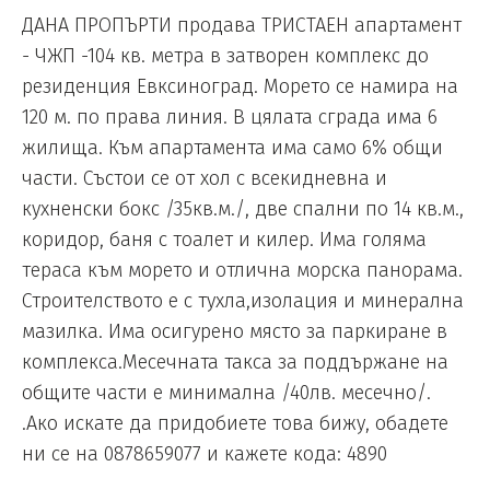
ДАНА ПРОПЪРТИ продава ТРИСТАЕН апартамент
- ЧЖП -104 кв. метра в затворен комплекс до
резиденция Евксиноград. Морето се намира на
120 м. по права линия. В цялата сграда има 6
жилища. Към апартамента има само 6% общи
части. Състои се от хол с всекидневна и
кухненски бокс /35кв.м./, две спални по 14 кв.м.,
коридор, баня с тоалет и килер. Има голяма
тераса към морето и отлична морска панорама.
Строителството е с тухла,изолация и минерална
мазилка. Има осигурено място за паркиране в
комплекса.Месечната такса за поддържане на
общите части е минимална /40лв. месечно/.
.Ако искате да придобиете това бижу, обадете
ни се на 0878659077 и кажете кода: 4890