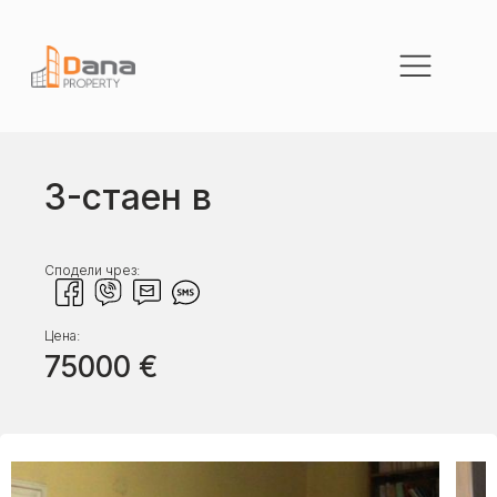
3-стаен в
Сподели чрез:
Цена:
75000
€