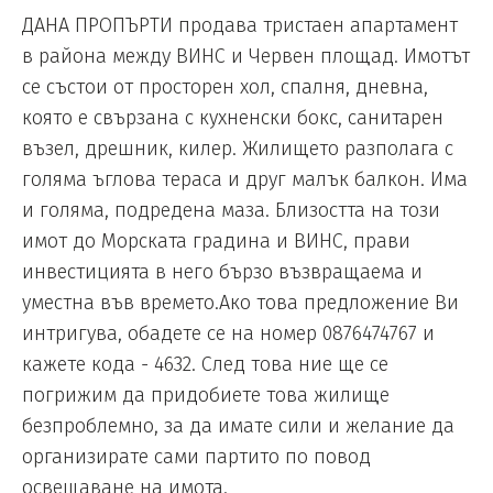
ДАНА ПРОПЪРТИ продава тристаен апартамент
в района между ВИНС и Червен площад. Имотът
се състои от просторен хол, спалня, дневна,
която е свързана с кухненски бокс, санитарен
възел, дрешник, килер. Жилището разполага с
голяма ъглова тераса и друг малък балкон. Има
и голяма, подредена маза. Близостта на този
имот до Морската градина и ВИНС, прави
инвестицията в него бързо възвращаема и
уместна във времето.Ако това предложение Ви
интригува, обадете се на номер 0876474767 и
кажете кода - 4632. След това ние ще се
погрижим да придобиете това жилище
безпроблемно, за да имате сили и желание да
организирате сами партито по повод
освещаване на имота.