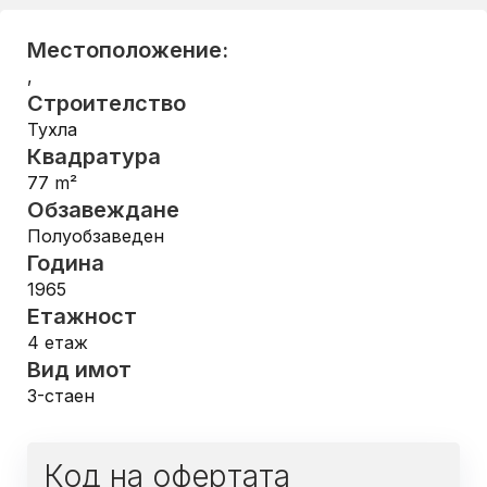
Местоположение:
,
Строителство
Тухла
Квадратура
77
m²
Обзавеждане
Полуобзаведен
Година
1965
Етажност
4
етаж
Вид имот
3-стаен
Код на офертата