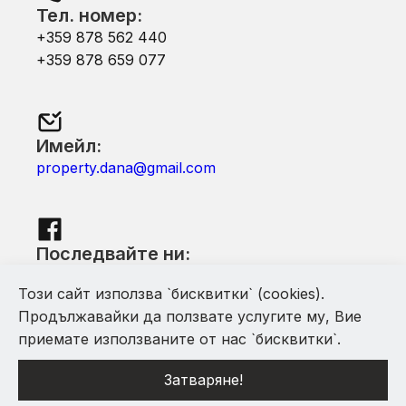
Тел. номер:
+359 878 562 440
+359 878 659 077
Имейл:
property.dana@gmail.com
Последвайте ни:
Facebook
Този сайт използва `бисквитки` (cookies).
Продължавайки да ползвате услугите му, Вие
приемате използваните от нас `бисквитки`.
Затваряне!
С помощта на Mythfinity