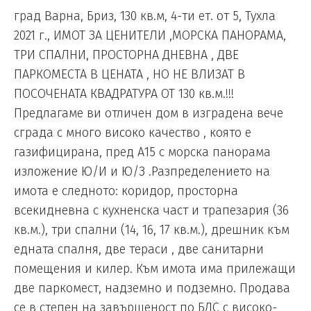
град Варна, Бриз, 130 кв.м, 4-ти ет. от 5, Тухла
2021 г., ИМОТ ЗА ЦЕНИТЕЛИ ,МОРСКА ПАНОРАМА,
ТРИ СПАЛНИ, ПРОСТОРНА ДНЕВНА , ДВЕ
ПАРКОМЕСТА В ЦЕНАТА , НО НЕ ВЛИЗАТ В
ПОСОЧЕНАТА КВАДРАТУРА ОТ 130 кв.м.!!!
Предлагаме ви отличен дом в изградена вече
сграда с много високо качество , която е
газифицирана, пред А15 с морска панорама
изложение Ю/И и Ю/З .Разпределението на
имота е следното: коридор, просторна
всекидневна с кухненска част и трапезария (36
кв.м.), три спални (14, 16, 17 кв.м.), дрешник към
едната спалня, две тераси , две санитарни
помещения и килер. Към имота има прилежащи
две паркомест, надземно и подземно. Продава
се в степен на завършеност по БДС с високо-