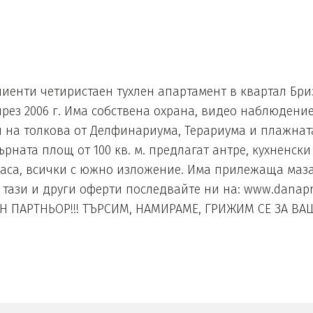
лиенти четиристаен тухлен апартамент в квартал Бриз
през 2006 г. Има собствена охрана, видео наблюдение
и на толкова от Делфинариума, Терариума и плажнат
рната площ от 100 кв. м. предлагат антре, кухненски
раса, всички с южно изложение. Има прилежаща маза,
а тази и други оферти последвайте ни на: www.danap
ПАРТНЬОР!!! ТЪРСИМ, НАМИРАМЕ, ГРИЖИМ СЕ ЗА ВАШ