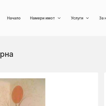
Начало
Намери имот
Услуги
За 
арна