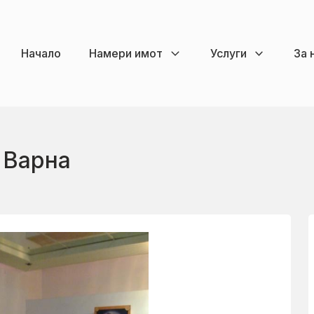
Начало
Намери имот
Услуги
За 
 Варна