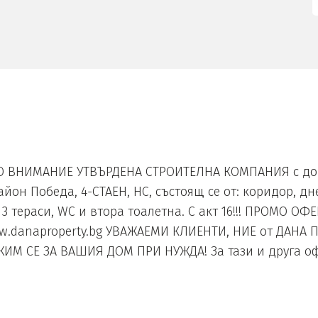
 ВНИМАНИЕ УТВЪРДЕНА СТРОИТЕЛНА КОМПАНИЯ с дока
айон Победа, 4-СТАЕН, НС, състоящ се от: коридор, дне
3 тераси, WC и втора тоалетна. С акт 16!!! ПРОМО ОФЕР
ww.danaproperty.bg УВАЖАЕМИ КЛИЕНТИ, НИЕ от ДАН
ИМ СЕ ЗА ВАШИЯ ДОМ ПРИ НУЖДА! За тази и друга офер