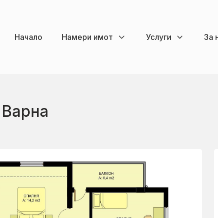
Начало
Намери имот
Услуги
За 
 Варна