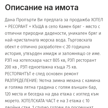
Описание на имота
Дана Пропърти Ви предлага за продажба ХОТЕЛ
+ РЕСОРАНТ + КЪЩА в село Камен бряг - място с
отлични природни дадености, уникален бряг и
най-кристалната морска вода. Търговската
обект е отлично разработен-с 20 годишна
история, утвърден имидж и запомнящо се име.
РЗП на хотелскара част 805 кв, РЗП ресторант
200 кв , РЗП едноетажна къща 75 кв.
РЕСТОРАНТЪТ е след основен ремонт
РАЗПРЕДЕЛЕНИЕ: Уютна зимна механа с камина
и голяма лятна градина с голям външен бар,
120 места и беседка на два етажа с изглед към
морето. ХОТЕЛСКАТА ЧАСТ е на 3 етажа с 10
двойни стаи, 1 студио готови да посрещнат