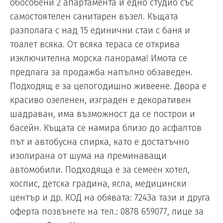
обособени 2 апартамента и едно студио със
самостоятелен санитарен възел. Къщата
разполага с над 15 единични стаи с баня и
тоалет всяка. От всяка тераса се открива
изключителна морска панорама! Имота се
предлага за продажба напълно обзаведен.
Подходящ е за целогодишно живеене. Двора е
красиво озеленен, изграден е декоративен
шадраван, има възможност да се построи и
басейн. Къщата се намира близо до асфалтов
път и автобусна спирка, като е достатъчно
изолирана от шума на преминаващи
автомобили. Подходяща е за семеен хотел,
хоспис, детска градина, ясла, медицински
център и др. КОД на обявата: 724За тази и друга
оферта позвънете на тел.: 0878 659077, лице за